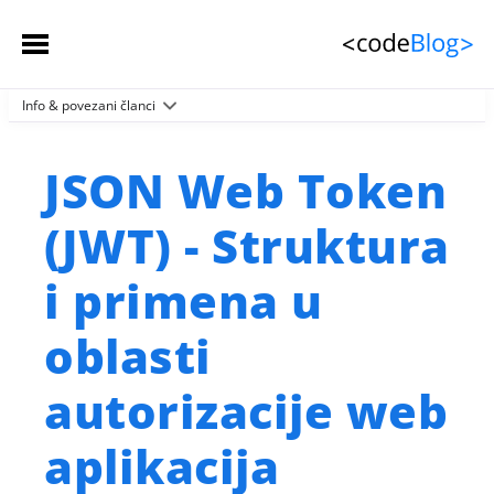
Info & povezani članci
Početna stranica
Članci
 (spisak)
JSON Web Token
Sačuvani članci
(JWT) - Struktura
Kontakt
i primena u
oblasti
autorizacije web
aplikacija