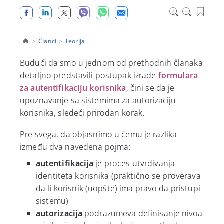
>
Članci
>
Teorija
Budući da smo u jednom od prethodnih članaka
detaljno predstavili postupak izrade
formulara
za autentifikaciju korisnika
, čini se da je
upoznavanje sa sistemima za
autorizaciju
korisnika, sledeći prirodan korak.
Pre svega, da objasnimo u čemu je razlika
između dva navedena pojma:
autentifikacija
je proces utvrđivanja
identiteta korisnika (praktično se proverava
da li korisnik (uopšte) ima pravo da pristupi
sistemu)
autorizacija
podrazumeva definisanje
nivoa