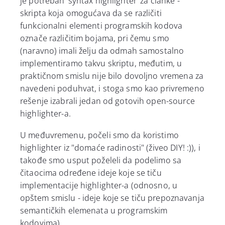
je potreban 'syntax highlighter' za članke -
skripta koja omogućava da se različiti
funkcionalni elementi programskih kodova
označe različitim bojama, pri čemu smo
(naravno) imali želju da odmah samostalno
implementiramo takvu skriptu, međutim, u
praktičnom smislu nije bilo dovoljno vremena za
navedeni poduhvat, i stoga smo kao privremeno
rešenje izabrali jedan od gotovih open-source
highlighter-a.
U međuvremenu, počeli smo da koristimo
highlighter iz "domaće radinosti" (živeo DIY! :)), i
takođe smo usput poželeli da podelimo sa
čitaocima određene ideje koje se tiču
implementacije highlighter-a (odnosno, u
opštem
smislu - ideje koje se tiču prepoznavanja
semantičkih elemenata u programskim
kodovima).