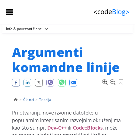
Info & povezani članci
Početna stranica
Članci
 (spisak)
Argumenti
Sačuvani članci
komandne linije
Kontakt
>
Članci
>
Teorija
Pri otvaranju nove izvorne datoteke u
popularnim integrisanim razvojnim okruženjima
kao što su npr.
Dev-C++
ili
Code::Blocks
, može