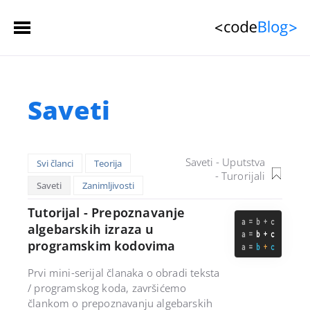
Početna stranica
Saveti
Članci
 (spisak)
Sačuvani članci
Saveti - Uputstva
Svi članci
Teorija
Kontakt
- Turorijali
Saveti
Zanimljivosti
L
Tutorijal - Prepoznavanje
algebarskih izraza u
i
programskim kodovima
s
Prvi mini-serijal članaka o obradi teksta
t
/ programskog koda, završićemo
člankom o prepoznavanju algebarskih