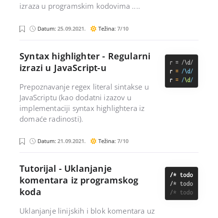
a
izraza u programskim kodovima ....
č
j
Datum:
25.09.2021.
Težina:
7/10
l
a
v
a
a
s
Syntax highlighter - Regularni
c
izrazi u JavaScript-u
r
n
i
p
a
Prepoznavanje regex literal sintakse u
t
JavaScriptu (kao dodatni izazov u
k
implementaciji syntax highlightera iz
domaće radinosti).
a
j
Datum:
21.09.2021.
Težina:
7/10
a
v
a
s
Tutorijal - Uklanjanje
c
komentara iz programskog
r
i
koda
p
t
Uklanjanje linijskih i blok komentara uz