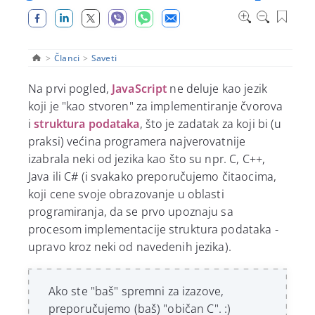
>
Članci
>
Saveti
Na prvi pogled,
JavaScript
ne deluje kao jezik
koji je "kao stvoren" za implementiranje čvorova
i
struktura podataka
, što je zadatak za koji bi (u
praksi) većina programera najverovatnije
izabrala neki od jezika kao što su npr. C, C++,
Java ili C# (i svakako preporučujemo čitaocima,
koji cene svoje obrazovanje u oblasti
programiranja, da se prvo upoznaju sa
procesom implementacije struktura podataka -
upravo kroz neki od navedenih jezika).
Ako ste "baš" spremni za izazove,
preporučujemo (baš) "običan C". :)