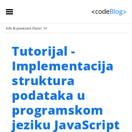
Info & povezani članci
Početna stranica
Članci
 (spisak)
Tutorijal -
Sačuvani članci
Implementacija
Kontakt
struktura
podataka u
programskom
jeziku JavaScript