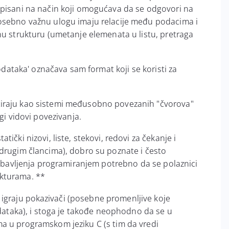
apisani na način koji omogućava da se odgovori na
posebno važnu ulogu imaju relacije među podacima i
nu strukturu (umetanje elemenata u listu, pretraga
.
odataka' označava sam format koji se koristi za
iraju kao sistemi međusobno povezanih "čvorova"
gi vidovi povezivanja.
ički nizovi, liste, stekovi, redovi za čekanje i
 drugim člancima), dobro su poznate i često
eg bavljenja programiranjem potrebno da se polaznici
kturama. **
 igraju
pokazivači
(posebne promenljive koje
aka), i stoga je takođe neophodno da se u
a u programskom jeziku C (s tim da vredi