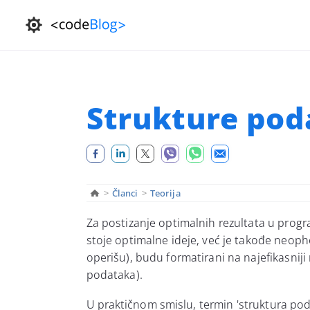
Strukture pod
>
Članci
>
Teorija
Za postizanje optimalnih rezultata u progr
stoje optimalne ideje, već je takođe neop
operišu), budu formatirani na najefikasniji
podataka).
U
praktičnom
smislu, termin 'struktura p