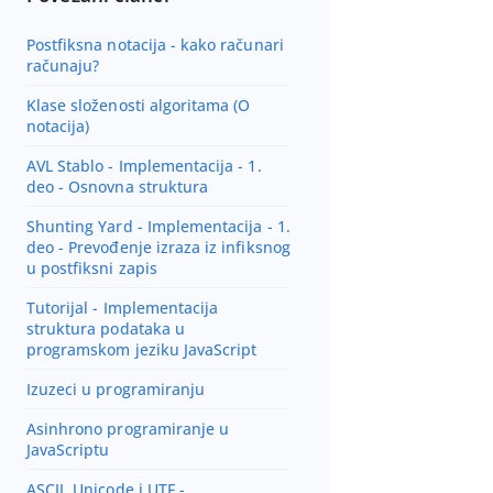
I
Č
Postfiksna notacija - kako računari
L
računaju?
A
Klase složenosti algoritama (O
N
notacija)
C
AVL Stablo - Implementacija - 1.
I
deo - Osnovna struktura
Shunting Yard - Implementacija - 1.
deo - Prevođenje izraza iz infiksnog
u postfiksni zapis
Tutorijal - Implementacija
struktura podataka u
programskom jeziku JavaScript
Izuzeci u programiranju
Asinhrono programiranje u
JavaScriptu
ASCII, Unicode i UTF -