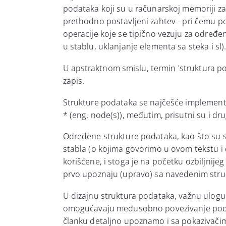
podataka koji su u računarskoj memoriji z
prethodno postavljeni zahtev - pri čemu 
operacije koje se tipično vezuju za određe
u stablu, uklanjanje elementa sa steka i sl)
U
apstraktnom
smislu, termin 'struktura p
zapis.
Strukture podataka se najčešće implement
* (eng. node(s)), međutim, prisutni su i dru
Određene strukture podataka, kao što su stat
stabla (o kojima govorimo u ovom tekstu i
korišćene, i stoga je na početku ozbiljnij
prvo upoznaju (upravo) sa navedenim stru
U dizajnu struktura podataka, važnu ulogu
omogućavaju međusobno povezivanje podat
članku detaljno upoznamo i sa pokazivačim