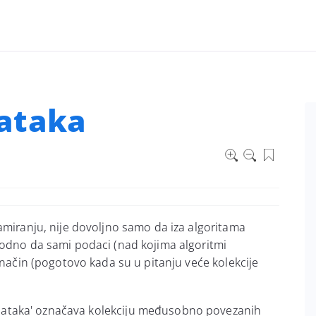
ataka
amiranju, nije dovoljno samo da iza algoritama
hodno da sami podaci (nad kojima algoritmi
 način (pogotovo kada su u pitanju veće kolekcije
odataka' označava kolekciju međusobno povezanih