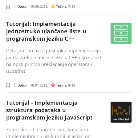
j
p
c
j
Datum:
10.06.2021.
Težina:
7/10
a
y
#
a
v
t
v
a
h
a
s
o
Tutorijal: Implementacija
c
n
jednostruko ulančane liste u
r
i
programskom jeziku C++
p
t
Detaljan "pretres" postupka implementacije
jednostruko ulančane liste u C++-u (uz osvrt
na opšti princip preklapanja operatora i
izuzetke).
c
Datum:
18.01.2021.
Težina:
8/10
+
+
Tutorijal - Implementacija
struktura podataka u
programskom jeziku JavaScript
Za razliku od ulančane liste, koju smo
implementirali u jeziku koji je jedan od