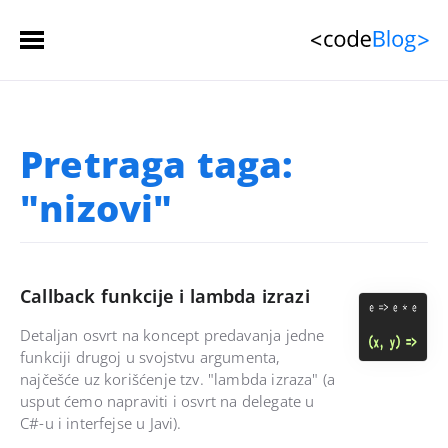
Početna stranica
Pretraga taga:
Članci
 (spisak)
"nizovi"
Sačuvani članci
Kontakt
Callback funkcije i lambda izrazi
Detaljan osvrt na koncept predavanja jedne
funkciji drugoj u svojstvu argumenta,
najčešće uz korišćenje tzv. "lambda izraza" (a
usput ćemo napraviti i osvrt na delegate u
C#-u i interfejse u Javi).