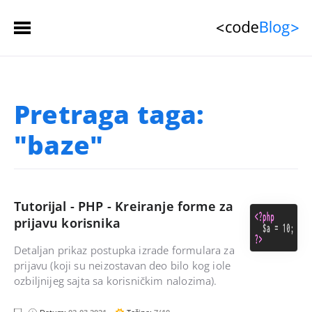
Početna stranica
Pretraga taga:
Članci
 (spisak)
"baze"
Sačuvani članci
Kontakt
Tutorijal - PHP - Kreiranje forme za
prijavu korisnika
Detaljan prikaz postupka izrade formulara za
prijavu (koji su neizostavan deo bilo kog iole
ozbiljnijeg sajta sa korisničkim nalozima).
p
m