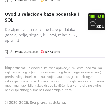
Datum:
02.03.2021.
Težina:
7/10
h
y
p
s
q
l
Uvod u relacione baze podataka i
SQL
Detaljan uvod u relacione baze podataka
(tabele, polja, slogovi, ključevi, relacije, SQL
upiti ....)
s
Datum:
26.10.2020.
Težina:
8/10
q
l
Napomena:
Tekstovi, slike, web aplikacije i svi ostali sadržaji na
sajtu
codeblog.rs
(osim u slučajevima gde je drugačije navedeno)
predstavljaju intelektualnu svojinu autora sajta
codeblog.rs
i
zabranjeno je njihovo korišćenje na drugim sajtovima i štampanim
medijima, kao i bilo kakvo drugo korišćenje u komercijalne svrhe,
bez eksplicitnog pismenog odobrenja autora.
© 2020-2026. Sva prava zadržana.