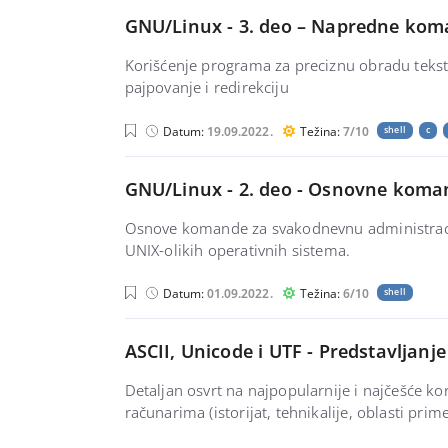
GNU/Linux - 3. deo – Napredne ko
Korišćenje programa za preciznu obradu teksta
pajpovanje i redirekciju
Datum:
19.09.2022.
Težina:
7/10
shell
c
GNU/Linux - 2. deo - Osnovne koma
Osnove komande za svakodnevnu administracij
UNIX-olikih operativnih sistema.
Datum:
01.09.2022.
Težina:
6/10
shell
ASCII, Unicode i UTF - Predstavljan
Detaljan osvrt na najpopularnije i najčešće k
računarima (istorijat, tehnikalije, oblasti prim