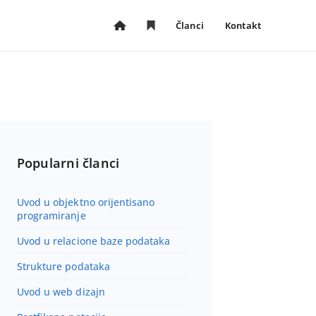
Članci
Kontakt
P
S
 (spisak)
o
a
č
č
e
u
t
v
n
a
a
n
s
i
t
č
Popularni članci
r
l
a
a
Uvod u objektno orijentisano
n
n
programiranje
i
c
c
i
Uvod u relacione baze podataka
a
Strukture podataka
Uvod u web dizajn