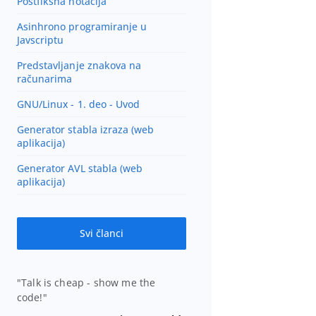
Postfiksna notacija
Asinhrono programiranje u
Javscriptu
Predstavljanje znakova na
računarima
GNU/Linux - 1. deo - Uvod
Generator stabla izraza (web
aplikacija)
Generator AVL stabla (web
aplikacija)
Svi članci
Talk is cheap - show me the
code!