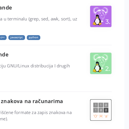
mande
 u terminalu (grep, sed, awk, sort), uz
c++
javascript
python
nde
u GNU/Linux distribucija I drugih
je znakova na računarima
orišćene formate za zapis znakova na
ene).