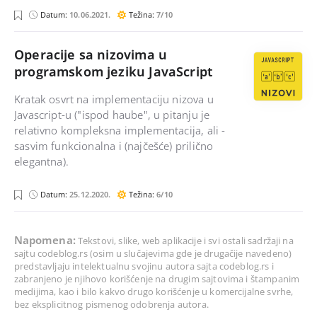
j
p
c
j
Datum:
10.06.2021.
Težina:
7/10
a
y
#
a
v
t
v
a
h
a
s
o
Operacije sa nizovima u
c
n
programskom jeziku JavaScript
r
i
p
Kratak osvrt na implementaciju nizova u
t
Javascript-u ("ispod haube", u pitanju je
relativno kompleksna implementacija, ali -
sasvim funkcionalna i (najčešće) prilično
elegantna).
j
Datum:
25.12.2020.
Težina:
6/10
a
v
a
s
Napomena:
Tekstovi, slike, web aplikacije i svi ostali sadržaji na
c
r
sajtu
codeblog.rs
(osim u slučajevima gde je drugačije navedeno)
i
predstavljaju intelektualnu svojinu autora sajta
codeblog.rs
i
p
zabranjeno je njihovo korišćenje na drugim sajtovima i štampanim
t
medijima, kao i bilo kakvo drugo korišćenje u komercijalne svrhe,
bez eksplicitnog pismenog odobrenja autora.