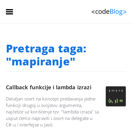
Početna stranica
Pretraga taga:
Članci
 (spisak)
"mapiranje"
Sačuvani članci
Kontakt
Callback funkcije i lambda izrazi
Detaljan osvrt na koncept predavanja jedne
funkciji drugoj u svojstvu argumenta,
najčešće uz korišćenje tzv. "lambda izraza" (a
usput ćemo napraviti i osvrt na delegate u
C#-u i interfejse u Javi).