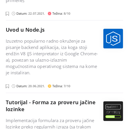
primene).
Datum:
22.07.2021.
Težina:
8/10
Uvod u Node.js
Izuzetno popularno radno okruženje za
pisanje backend aplikacija, iza koga stoji
endžin V8 (JS interpretator iz Google Chrome-
a), povezan sa ulazno-izlaznim
mogućnostima operativnog sistema na kome
je instaliran.
j
Datum:
20.06.2021.
Težina:
7/10
a
v
a
s
Tutorijal - Forma za proveru jačine
c
lozinke
r
i
p
Implementacija formulara za proveru jačine
t
lozinke preko regularnih izraza (sa trakom