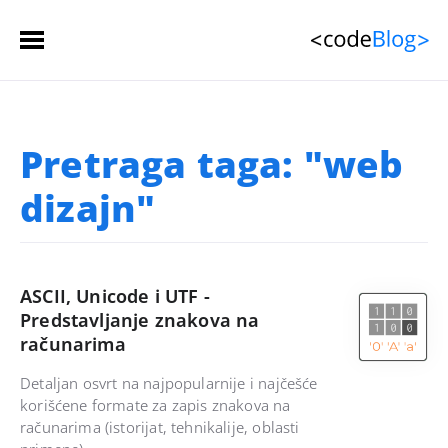
Početna stranica
Pretraga taga: "web
Članci
 (spisak)
dizajn"
Sačuvani članci
Kontakt
ASCII, Unicode i UTF -
Predstavljanje znakova na
računarima
Detaljan osvrt na najpopularnije i najčešće
korišćene formate za zapis znakova na
računarima (istorijat, tehnikalije, oblasti